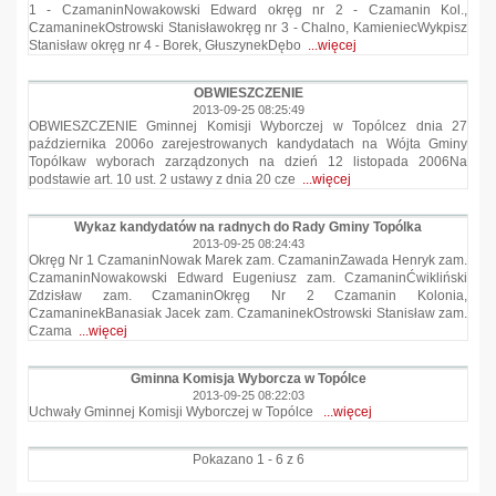
1 - CzamaninNowakowski Edward okręg nr 2 - Czamanin Kol.,
CzamaninekOstrowski Stanisławokręg nr 3 - Chalno, KamieniecWykpisz
Stanisław okręg nr 4 - Borek, GłuszynekDębo
...więcej
OBWIESZCZENIE
2013-09-25 08:25:49
OBWIESZCZENIE Gminnej Komisji Wyborczej w Topólcez dnia 27
października 2006o zarejestrowanych kandydatach na Wójta Gminy
Topólkaw wyborach zarządzonych na dzień 12 listopada 2006Na
podstawie art. 10 ust. 2 ustawy z dnia 20 cze
...więcej
Wykaz kandydatów na radnych do Rady Gminy Topólka
2013-09-25 08:24:43
Okręg Nr 1 CzamaninNowak Marek zam. CzamaninZawada Henryk zam.
CzamaninNowakowski Edward Eugeniusz zam. CzamaninĆwikliński
Zdzisław zam. CzamaninOkręg Nr 2 Czamanin Kolonia,
CzamaninekBanasiak Jacek zam. CzamaninekOstrowski Stanisław zam.
Czama
...więcej
Gminna Komisja Wyborcza w Topólce
2013-09-25 08:22:03
Uchwały Gminnej Komisji Wyborczej w Topólce
...więcej
Pokazano 1 - 6 z 6