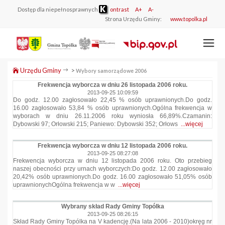
Dostęp dla niepełnosprawnych
ontrast
A+
A-
Strona Urzędu Gminy:
www.topolka.pl
Urzędu Gminy
>
Wybory samorządowe 2006
Frekwencja wyborcza w dniu 26 listopada 2006 roku.
2013-09-25 10:09:59
Do godz. 12.00 zagłosowało 22,45 % osób uprawnionych.Do godz.
16.00 zagłosowało 53,84 % osób uprawnionych.Ogólna frekwencja w
wyborach w dniu 26.11.2006 roku wyniosła 66,89%.Czamanin:
Dybowski 97; Orłowski 215; Paniewo: Dybowski 352; Orłows
...więcej
Frekwencja wyborcza w dniu 12 listopada 2006 roku.
2013-09-25 08:27:08
Frekwencja wyborcza w dniu 12 listopada 2006 roku. Oto przebieg
naszej obecności przy urnach wyborczych:Do godz. 12.00 zagłosowało
20,42% osób uprawnionych.Do godz. 16.00 zagłosowało 51,05% osób
uprawnionychOgólna frekwencja w w
...więcej
Wybrany skład Rady Gminy Topólka
2013-09-25 08:26:15
Skład Rady Gminy Topólka na V kadencję.(Na lata 2006 - 2010)okręg nr