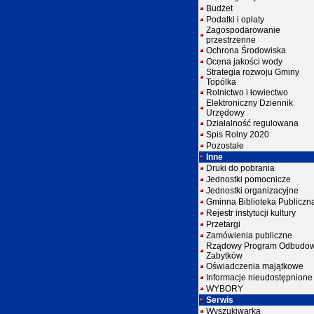
Budżet
Podatki i opłaty
Zagospodarowanie
przestrzenne
Ochrona Środowiska
Ocena jakości wody
Strategia rozwoju Gminy
Topólka
Rolnictwo i łowiectwo
Elektroniczny Dziennik
Urzędowy
Działalność regulowana
Spis Rolny 2020
Pozostałe
Inne
Druki do pobrania
Jednostki pomocnicze
Jednostki organizacyjne
Gminna Biblioteka Publiczn
Rejestr instytucji kultury
Przetargi
Zamówienia publiczne
Rządowy Program Odbudo
Zabytków
Oświadczenia majątkowe
Informacje nieudostępnione
WYBORY
Serwis
Wyszukiwarka