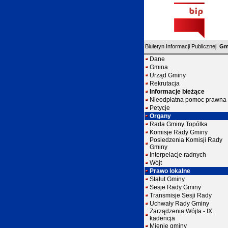
Biuletyn Informacji Publicznej
Gm
Dane
Gmina
Urząd Gminy
Rekrutacja
Informacje bieżące
Nieodpłatna pomoc prawna
Petycje
Organy
Rada Gminy Topólka
Komisje Rady Gminy
Posiedzenia Komisji Rady
Gminy
Interpelacje radnych
Wójt
Prawo lokalne
Statut Gminy
Sesje Rady Gminy
Transmisje Sesji Rady
Uchwały Rady Gminy
Zarządzenia Wójta - IX
kadencja
Mienie gminy