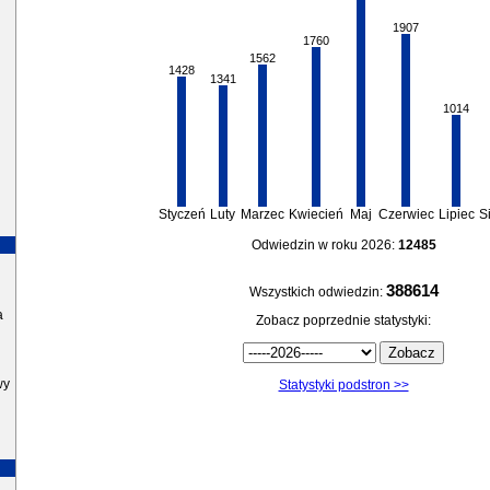
1907
1760
1562
1428
1341
1014
Styczeń
Luty
Marzec
Kwiecień
Maj
Czerwiec
Lipiec
S
Odwiedzin w roku 2026:
12485
388614
Wszystkich odwiedzin:
a
Zobacz poprzednie statystyki:
wy
Statystyki podstron >>