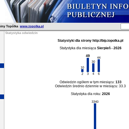
iny Topólka
www.topolka.pl
Statystyka odwiedzin
Statystyki dla strony http://bip.topolka.pl
Statystyka dla miesiąca
Sierpień - 2026
49
44
30
10
2
3
4
6
Odwiedzin ogółem w tym miesiącu:
133
Odwiedzin średnio dziennie w miesiącu: 33.3
Statystyka dla roku:
2026
3340