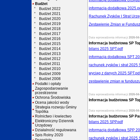
Informacja dodatkowa Urzędu
Budżet
informacja-dodatkowa 2025.p
°
Budżet 2022
°
Budżet 2021
Rachunek Zysków I Strat Urzę
°
Budżet 2020
°
Budżet 2019
Zestawienie Zmian w Fundusz
°
Budżet 2018
°
Budżet 2017
Data wprowadzenia informacji
2026-04-
°
Budżet 2016
Informacja budżetowa SP To
°
Budżet 2015
°
Budżet 2014
bilans 2025 SPT.pdf
°
Budżet 2013
informacja dodatkowa SPT 20
°
Budżet 2012
°
Budżet 2011
rachunek zysków i strat 2025 
°
Budżet 2010
wyciąg z danych 2025 SPT.pd
°
Budżet 2009
°
Budżet 2008
zestawienie zmian w fundusz
Podatki i opłaty
Zagospodarowanie
przestrzenne
Data wprowadzenia informacji
2026-04-
Ochrona Środowiska
Informacja budżetowa SP To
Ocena jakości wody
Strategia rozwoju Gminy
Data wprowadzenia informacji
2026-04-
Topólka
Rolnictwo i łowiectwo
Informacja budżetowa SP Pa
Elektroniczny Dziennik
bilans 2025 SPP.pdf
Urzędowy
Działalność regulowana
informacja dodatkowa SPP 20
Spis Rolny 2020
rachunek zysków i strat 2025 