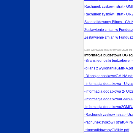
Rachunek zysków i strat - G
Rachunek zysków i strat - 
Skonsolidowany Bilans - GM
Zestawienie zmian w Fundus
Zestawienie zmian w Fundu
Data wprowadzenia informacji
2025-04-
Informacja budżetowa UG To
-Bilans jednostki budżetowej 
-bilans z wykonaniaGMINA.pd
-BilansjednostkowyGMINA.pd
-Informacja dodatkowa - Urzą
-Informacja dodatkowa 2- Urz
-informacja dodatkowaGMINA
-informacja dodatkowa2GMIN
-Rachunek zysków i strat - Ur
-rachunek zysków i stratGMIN
-skonsolidowanyGMINA.pdf