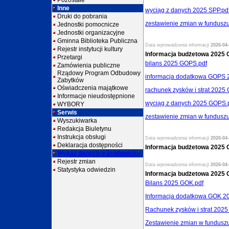
Pozostałe
Inne
wyciąg z danych 2025 SPP.pd
Druki do pobrania
zestawienie zmian w fundusz
Jednostki pomocnicze
Jednostki organizacyjne
Gminna Biblioteka Publiczna
Data wprowadzenia informacji
2026-04-
Rejestr instytucji kultury
Informacja budżetowa 2025
Przetargi
bilans 2025 GOPS.pdf
Zamówienia publiczne
Rządowy Program Odbudowy
informacja dodatkowa GOPS 
Zabytków
Oświadczenia majątkowe
rachunek zysków i strat 2025
Informacje nieudostępnione
wyciąg z danych 2025 GOPS.
WYBORY
Serwis
zestawienie zmian w fundusz
Wyszukiwarka
Redakcja Biuletynu
Instrukcja obsługi
Data wprowadzenia informacji
2026-04-
Deklaracja dostępności
Informacja budżetowa 2025
Wykaz danych o środowisku
Rejestr zmian
Data wprowadzenia informacji
2026-04-
Statystyka odwiedzin
Informacja budżetowa 2025
Bilans 2025 GOK.pdf
Informacja dodatkowa GOK 20
Rachunek zysków i strat 202
Zestawienie zmian w fundusz