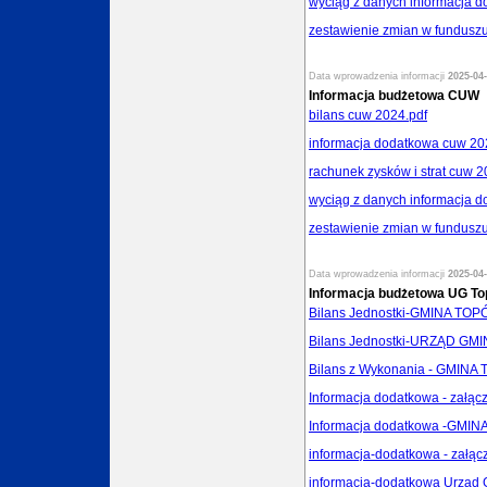
wyciąg z danych informacja 
zestawienie zmian w fundusz
Data wprowadzenia informacji
2025-04-
Informacja budżetowa CUW
bilans cuw 2024.pdf
informacja dodatkowa cuw 20
rachunek zysków i strat cuw 2
wyciąg z danych informacja 
zestawienie zmian w fundusz
Data wprowadzenia informacji
2025-04-
Informacja budżetowa UG To
Bilans Jednostki-GMINA TOP
Bilans Jednostki-URZĄD GM
Bilans z Wykonania - GMINA
Informacja dodatkowa - załąc
Informacja dodatkowa -GMIN
informacja-dodatkowa - załącz
informacja-dodatkowa Urząd 