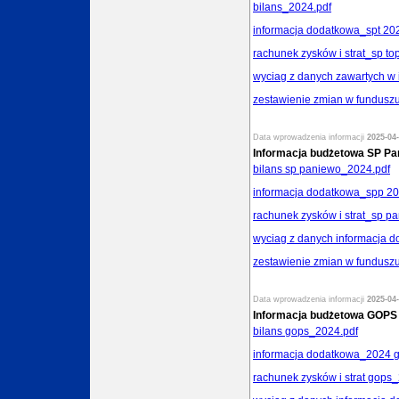
bilans_2024.pdf
informacja dodatkowa_spt 20
rachunek zysków i strat_sp to
wyciag z danych zawartych w 
zestawienie zmian w funduszu
Data wprowadzenia informacji
2025-04-
Informacja budżetowa SP Pa
bilans sp paniewo_2024.pdf
informacja dodatkowa_spp 20
rachunek zysków i strat_sp p
wyciag z danych informacja 
zestawienie zmian w fundusz
Data wprowadzenia informacji
2025-04-
Informacja budżetowa GOPS
bilans gops_2024.pdf
informacja dodatkowa_2024 g
rachunek zysków i strat gops