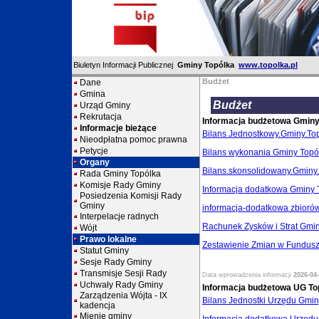
Biuletyn Informacji Publicznej
Gminy Topólka
www.topolka.pl
Budżet
Dane
Gmina
Budżet
Urząd Gminy
Rekrutacja
Informacja budżetowa Gminy
Informacje bieżące
Bilans Jednostkowy.Gminy.To
Nieodpłatna pomoc prawna
Petycje
Bilans wykonania Gminy Topól
Organy
Bilans.skonsolidowany.Gminy
Rada Gminy Topólka
Komisje Rady Gminy
Informacja dodatkowa Gminy 
Posiedzenia Komisji Rady
Gminy
informacja-dodatkowa zbioró
Interpelacje radnych
Rachunek Zysków i Strat Gmin
Wójt
Prawo lokalne
Zestawienie Zmian w Funduszu
Statut Gminy
Sesje Rady Gminy
Transmisje Sesji Rady
Data wprowadzenia informacji
2026-04-
Uchwały Rady Gminy
Informacja budżetowa UG To
Zarządzenia Wójta - IX
Bilans Jednostki Urzędu Gmin
kadencja
Mienie gminy