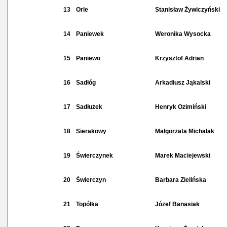
13
Orle
Stanisław Żywiczyński
14
Paniewek
Weronika Wysocka
15
Paniewo
Krzysztof Adrian
16
Sadłóg
Arkadiusz Jąkalski
17
Sadłużek
Henryk Ozimiński
18
Sierakowy
Małgorzata Michalak
19
Świerczynek
Marek Maciejewski
20
Świerczyn
Barbara Zielińska
21
Topólka
Józef Banasiak