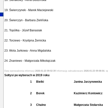
18. Sierakowy - Alina Budzińska
19. Świerczynek - Marek Maciejewski
ku
20. Świerczyn - Barbara Zielińska
21. Topólka - Józef Banasiak
22. Torzewo - Krystyna Żernicka
23. Wola Jurkowa - Anna Migdalska
24. Znaniewo - Małgorzata Mikołajczak
Data wprowadzenia informacji
2026-01-23 09:02:39
Informację zaktualizowano
2026-01-23 09:08:04
, w
Sołtysi po wyborach w 2019 roku
1
Bielki
Janina Jarzynowska
2
Borek
Kazimierz Kontowicz
3
Chalno
Małgorzata Stolarska