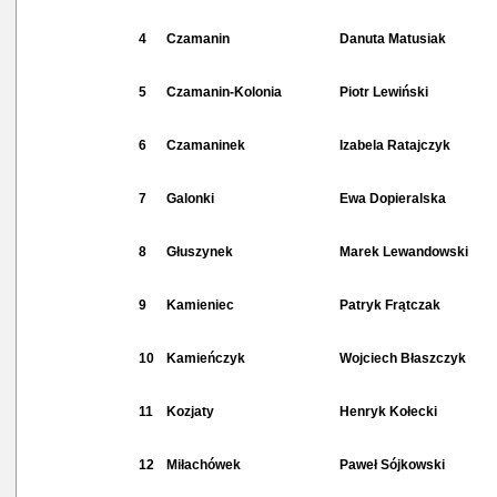
4
Czamanin
Danuta Matusiak
5
Czamanin-Kolonia
Piotr Lewiński
6
Czamaninek
Izabela Ratajczyk
7
Galonki
Ewa Dopieralska
8
Głuszynek
Marek Lewandowski
9
Kamieniec
Patryk Frątczak
10
Kamieńczyk
Wojciech Błaszczyk
11
Kozjaty
Henryk Kołecki
12
Miłachówek
Paweł Sójkowski