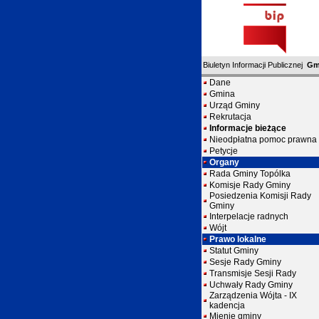
Biuletyn Informacji Publicznej
Gm
Dane
Gmina
Urząd Gminy
Rekrutacja
Informacje bieżące
Nieodpłatna pomoc prawna
Petycje
Organy
Rada Gminy Topólka
Komisje Rady Gminy
Posiedzenia Komisji Rady
Gminy
Interpelacje radnych
Wójt
Prawo lokalne
Statut Gminy
Sesje Rady Gminy
Transmisje Sesji Rady
Uchwały Rady Gminy
Zarządzenia Wójta - IX
kadencja
Mienie gminy