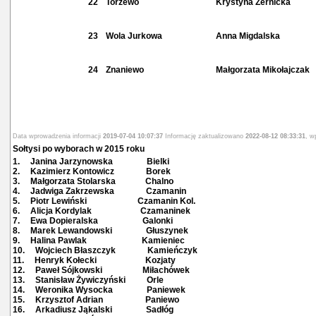
22
Torzewo
Krystyna Żernicka
23
Wola Jurkowa
Anna Migdalska
24
Znaniewo
Małgorzata Mikołajczak
Data wprowadzenia informacji
2019-07-04 10:07:37
Informację zaktualizowano
2022-08-12 08:33:31
, w
Sołtysi po wyborach w 2015 roku
1. Janina Jarzynowska Bielki
2. Kazimierz Kontowicz Borek
3. Małgorzata Stolarska Chalno
4. Jadwiga Zakrzewska Czamanin
5. Piotr Lewiński Czamanin Kol.
6. Alicja Kordylak Czamaninek
7. Ewa Dopieralska Galonki
8. Marek Lewandowski Głuszynek
9. Halina Pawlak Kamieniec
10. Wojciech Błaszczyk Kamieńczyk
11. Henryk Kołecki Kozjaty
12. Paweł Sójkowski Miłachówek
13. Stanisław Żywiczyński Orle
14. Weronika Wysocka Paniewek
15. Krzysztof Adrian Paniewo
16. Arkadiusz Jąkalski Sadłóg