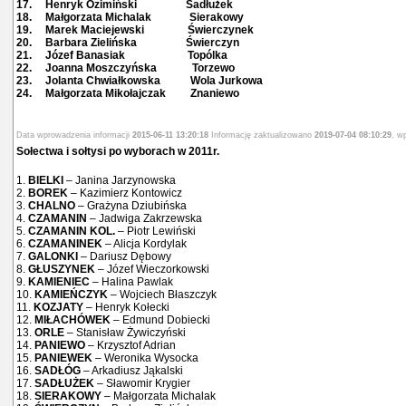
17. Henryk Ozimiński Sadłużek
18. Małgorzata Michalak Sierakowy
19. Marek Maciejewski Świerczynek
20. Barbara Zielińska Świerczyn
21. Józef Banasiak Topólka
22. Joanna Moszczyńska Torzewo
23. Jolanta Chwiałkowska Wola Jurkowa
24. Małgorzata Mikołajczak Znaniewo
Data wprowadzenia informacji
2015-06-11 13:20:18
Informację zaktualizowano
2019-07-04 08:10:29
, w
Sołectwa i sołtysi po wyborach w 2011r.
1.
BIELKI
– Janina Jarzynowska
2.
BOREK
– Kazimierz Kontowicz
3.
CHALNO
– Grażyna Dziubińska
4.
CZAMANIN
– Jadwiga Zakrzewska
5.
CZAMANIN KOL.
– Piotr Lewiński
6.
CZAMANINEK
– Alicja Kordylak
7.
GALONKI
– Dariusz Dębowy
8.
GŁUSZYNEK
– Józef Wieczorkowski
9.
KAMIENIEC
– Halina Pawlak
10.
KAMIEŃCZYK
– Wojciech Błaszczyk
11.
KOZJATY
– Henryk Kołecki
12.
MIŁACHÓWEK
– Edmund Dobiecki
13.
ORLE
– Stanisław Żywiczyński
14.
PANIEWO
– Krzysztof Adrian
15.
PANIEWEK
– Weronika Wysocka
16.
SADŁÓG
– Arkadiusz Jąkalski
17.
SADŁUŻEK
– Sławomir Krygier
18.
SIERAKOWY
– Małgorzata Michalak