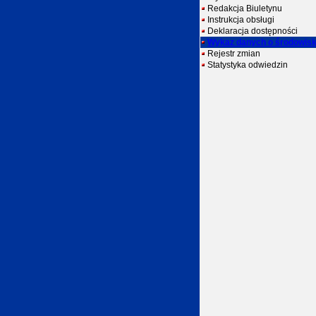
Redakcja Biuletynu
Instrukcja obsługi
Deklaracja dostępności
Wykaz danych o środowis
Rejestr zmian
Statystyka odwiedzin