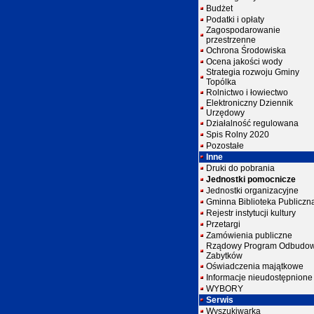
Budżet
Podatki i opłaty
Zagospodarowanie
przestrzenne
Ochrona Środowiska
Ocena jakości wody
Strategia rozwoju Gminy
Topólka
Rolnictwo i łowiectwo
Elektroniczny Dziennik
Urzędowy
Działalność regulowana
Spis Rolny 2020
Pozostałe
Inne
Druki do pobrania
Jednostki pomocnicze
Jednostki organizacyjne
Gminna Biblioteka Publiczn
Rejestr instytucji kultury
Przetargi
Zamówienia publiczne
Rządowy Program Odbudo
Zabytków
Oświadczenia majątkowe
Informacje nieudostępnione
WYBORY
Serwis
Wyszukiwarka